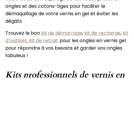
ongles et des cotons-tiges pour faciliter le
démaquillage de votre vernis en gel et éviter les
dégâts.
Trouvez le bon
kit de démarrage
,
kit de recharge
,
kit
d’outils
et
,
kit de retrait
pour les ongles en vernis gel
pour répondre à vos besoins et garder vos ongles
fabuleux !
Kits professionnels de vernis en
gel
Commandez votre
kit de vernis en gel ColorMe
et
commencez à profiter des avantages des ongles en
gel de qualité professionnelle à la maison. Avec
notre kit complet, il n’a jamais été aussi facile
d’obtenir des ongles magnifiques et durables.