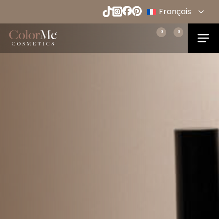
Naar
Français
hoofdinhoud
English
Menu
0
0
Home
Español
Deutsch