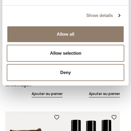
Show details
Allow all
Allow selection
ColorMe – Clips pour
ColorMe – Kit d’outils
dissolvant
Deny
Prijs beschikbaar in
Prijs beschikbaar in
winkelwagen
winkelwagen
Ajouter au panier
Ajouter au panier