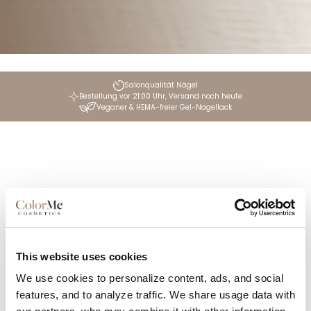
Salonqualität Nägel
Bestellung vor 21:00 Uhr, Versand noch heute
Veganer & HEMA-freier Gel-Nagellack
Startseite
Sets
Filter anzeigen
This website uses cookies
Verbessern Sie Ihre Maniküre zu Hause mit unseren
We use cookies to personalize content, ads, and social
umfassenden Startersets, die alles enthalten, was
features, and to analyze traffic. We share usage data with
Sie brauchen, um mühelos atemberaubende, mit