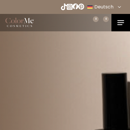
Naar
Deutsch
hoofdinhoud
English
Menu
0
0
Home
Español
Français