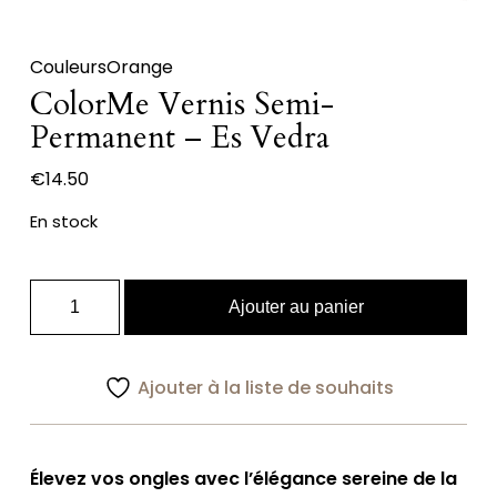
Couleurs
Orange
ColorMe Vernis Semi-
Permanent – Es Vedra
€
14.50
En stock
quantité
Ajouter au panier
de
ColorMe
Vernis
Ajouter à la liste de souhaits
Semi-
Permanent
-
Élevez vos ongles avec l’élégance sereine de la
Es