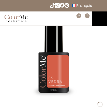
Naar
Français
hoofdinhoud
English
Menu
0
0
Home
Español
Deutsch