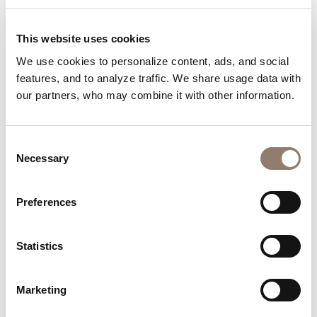
Laissez-vous inspirer par la créativité de notre
communauté.
This website uses cookies
We use cookies to personalize content, ads, and social
features, and to analyze traffic. We share usage data with
our partners, who may combine it with other information.
Consent
Necessary
Selection
Preferences
Statistics
Marketing