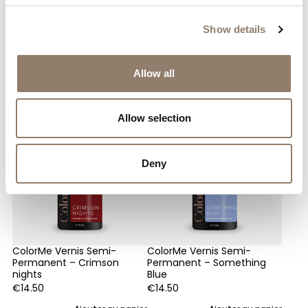
Show details
Vous aimerez peut-être aussi…
Allow all
Allow selection
Deny
ColorMe Vernis Semi-
ColorMe Vernis Semi-
Permanent – Crimson
Permanent – Something
nights
Blue
€
14.50
€
14.50