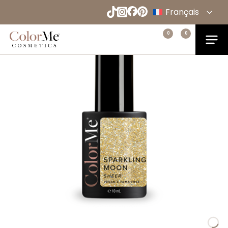
Naar
Français
hoofdinhoud
English
Menu
0
0
Home
Español
Deutsch