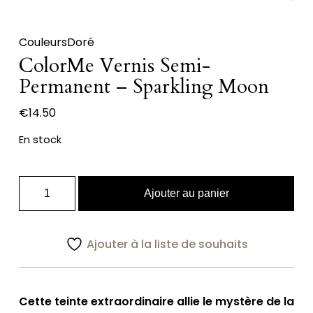
Couleurs
Doré
ColorMe Vernis Semi-
Permanent – Sparkling Moon
€
14.50
En stock
quantité
Ajouter au panier
de
ColorMe
Vernis
Ajouter à la liste de souhaits
Semi-
Permanent
-
Cette teinte extraordinaire allie le mystère de la
Sparkling