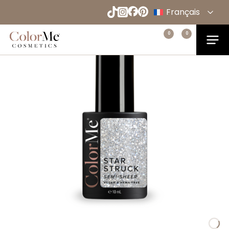
Naar
Français
hoofdinhoud
English
Menu
0
0
Home
Español
Deutsch