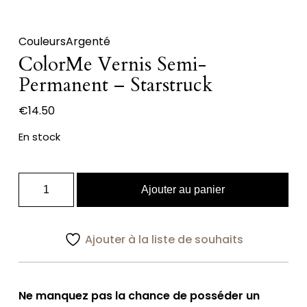
Couleurs
Argenté
ColorMe Vernis Semi-
Permanent – Starstruck
€
14.50
En stock
quantité
Ajouter au panier
de
ColorMe
Vernis
Ajouter à la liste de souhaits
Semi-
Permanent
-
Ne manquez pas la chance de posséder un
Starstruck