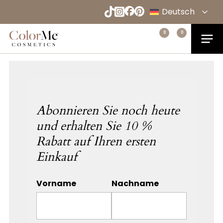
Abonnieren
Naar
Deutsch
hoofdinhoud
English
Menu
0
0
Home
Español
Français
Abonnieren Sie noch heute
und erhalten Sie 10 %
Rabatt auf Ihren ersten
Einkauf
Vorname
Nachname