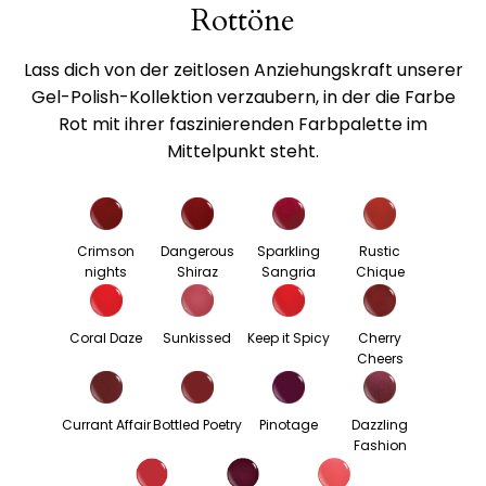
Rottöne
Lass dich von der zeitlosen Anziehungskraft unserer
Gel-Polish-Kollektion verzaubern, in der die Farbe
Rot mit ihrer faszinierenden Farbpalette im
Mittelpunkt steht.
Crimson
Dangerous
Sparkling
Rustic
nights
Shiraz
Sangria
Chique
Coral Daze
Sunkissed
Keep it Spicy
Cherry
Cheers
Currant Affair
Bottled Poetry
Pinotage
Dazzling
Fashion