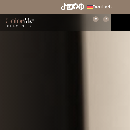
Naar
Deutsch
hoofdinhoud
English
Menu
0
0
Home
Español
Français