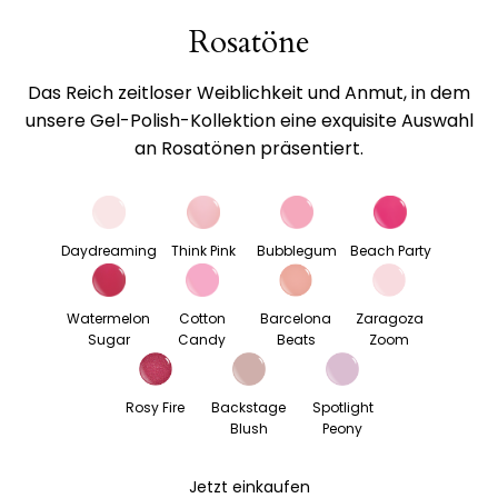
Rosatöne
Das Reich zeitloser Weiblichkeit und Anmut, in dem
unsere Gel-Polish-Kollektion eine exquisite Auswahl
an Rosatönen präsentiert.
Daydreaming
Think Pink
Bubblegum
Beach Party
Watermelon
Cotton
Barcelona
Zaragoza
Sugar
Candy
Beats
Zoom
Rosy Fire
Backstage
Spotlight
Blush
Peony
Jetzt einkaufen