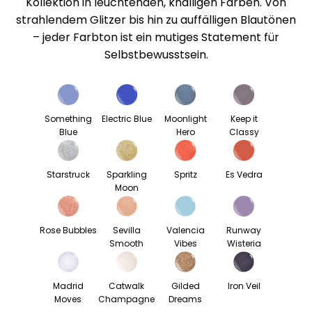
Kollektion in leuchtenden, knalligen Farben. Von
strahlendem Glitzer bis hin zu auffälligen Blautönen
– jeder Farbton ist ein mutiges Statement für
Selbstbewusstsein.
Something
Electric Blue
Moonlight
Keep it
Blue
Hero
Classy
Starstruck
Sparkling
Spritz
Es Vedra
Moon
Rose Bubbles
Sevilla
Valencia
Runway
Smooth
Vibes
Wisteria
Madrid
Catwalk
Gilded
Iron Veil
Moves
Champagne
Dreams