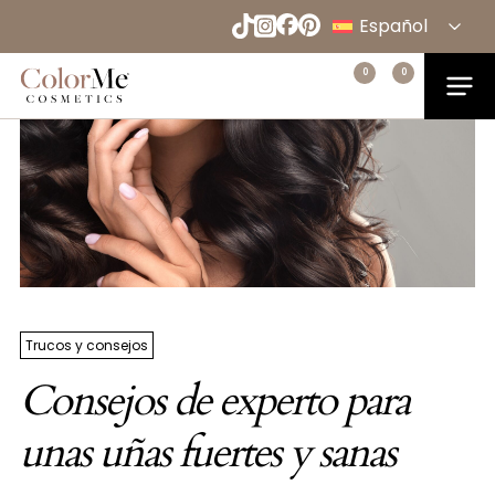
Naar
Home
»
Consejos de experto para unas uñas fuertes y
Español
sanas
hoofdinhoud
English
Menu
0
0
Home
Deutsch
Français
Trucos y consejos
Consejos de experto para
unas uñas fuertes y sanas