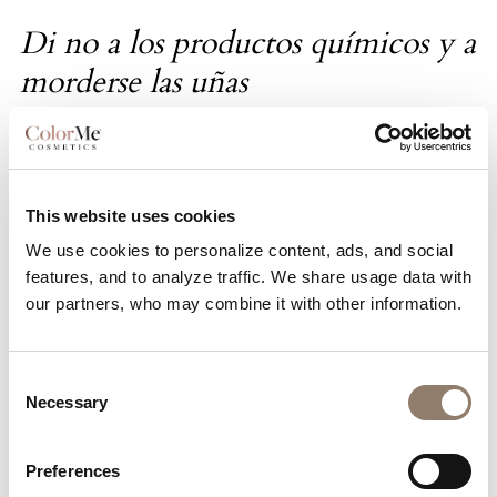
Di no a los productos químicos y a
morderse las uñas
Evita los productos químicos
La presencia de productos químicos agresivos en
los materiales de limpieza puede comprometer la
This website uses cookies
resistencia e integridad de tus uñas. Para
We use cookies to personalize content, ads, and social
salvaguardarte de posibles daños, es aconsejable
features, and to analyze traffic. We share usage data with
llevar guantes protectores cuando realices tareas
our partners, who may combine it with other information.
de limpieza o tareas en las que intervengan dichas
sustancias.
Consent
Evita morderte las uñas
Necessary
Selection
Morderte las uñas puede dañar el lecho ungueal y
hacerlas más propensas a las infecciones. Intenta
Preferences
evitar mordértelas utilizando un tratamiento para