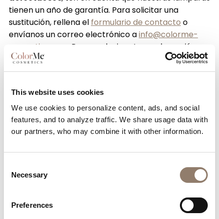
tienen un año de garantía. Para solicitar una
sustitución, rellena el
formulario de contacto
o
envíanos un correo electrónico a
info@colorme-
cosmetics.com.
Para cualquier otra reclamación,
envía por correo electrónico una imagen del
producto defectuoso en un plazo de 14 días a:
info@colorme-cosmetics.com.
This website uses cookies
We use cookies to personalize content, ads, and social
features, and to analyze traffic. We share usage data with
our partners, who may combine it with other information.
Devoluciones
Consent
Nuestra política de reembolsos y devoluciones
Necessary
Selection
dura 14 días. Si han pasado 14 días desde tu
compra, no podemos ofrecerte un reembolso o
cambio completo.
Preferences
Para poder optar a una devolución, tu artículo