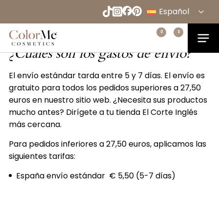
Envíos y devoluciones
Naar
Español
hoofdinhoud
English
Menu
0
0
Home
Deutsch
¿Cuáles son los gastos de envío?
Français
El envío estándar tarda entre 5 y 7 días. El envío es
gratuito para todos los pedidos superiores a 27,50
euros en nuestro sitio web. ¿Necesita sus productos
mucho antes? Dirígete a tu tienda El Corte Inglés
más cercana.
Para pedidos inferiores a 27,50 euros, aplicamos las
siguientes tarifas:
España envío estándar € 5,50
(5-7 días)