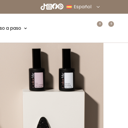
Español
0
0
so a paso