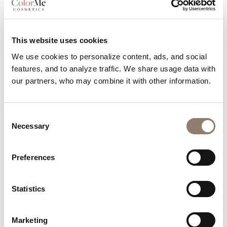
Ongles de notre communauté
Laissez-vous inspirer par la créativité de notre
This website uses cookies
communauté.
We use cookies to personalize content, ads, and social
features, and to analyze traffic. We share usage data with
our partners, who may combine it with other information.
Consent
Necessary
Selection
Preferences
Statistics
Marketing