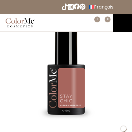
Naar
Français
hoofdinhoud
English
Menu
0
0
Home
Español
Deutsch