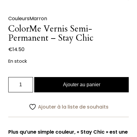
Couleurs
Marron
ColorMe Vernis Semi-
Permanent – Stay Chic
€
14.50
En stock
quantité
Ajouter au panier
de
ColorMe
Vernis
Ajouter à la liste de souhaits
Semi-
Permanent
-
Plus qu’une simple couleur, « Stay Chic » est une
Stay