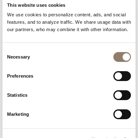
Nägel von unserer Community
This website uses cookies
We use cookies to personalize content, ads, and social
Lass dich von der Kreativität unserer Community
features, and to analyze traffic. We share usage data with
inspirieren.
our partners, who may combine it with other information.
Consent
Necessary
Selection
Preferences
Statistics
Marketing