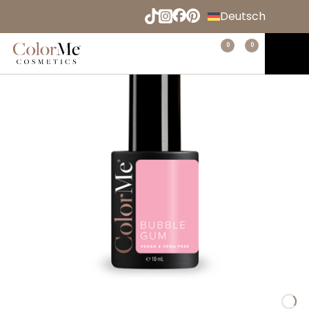
Naar
Deutsch
hoofdinhoud
English
Menu
0
0
Home
Español
Français