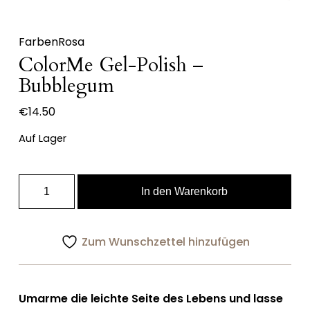
Farben
Rosa
ColorMe Gel-Polish –
Bubblegum
€
14.50
Auf Lager
ColorMe
In den Warenkorb
Gel-
Polish
-
Zum Wunschzettel hinzufügen
Bubblegum
Menge
Umarme die leichte Seite des Lebens und lasse