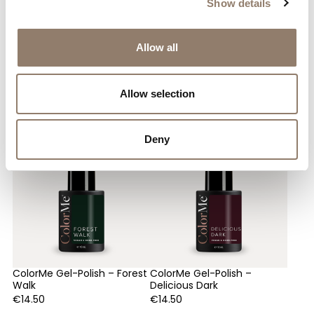
Show details
Allow all
Sie mögen vielleicht auch
Allow selection
Deny
ColorMe Gel-Polish – Forest
ColorMe Gel-Polish –
Walk
Delicious Dark
€
14.50
€
14.50