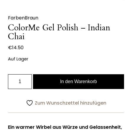
Farben
Braun
ColorMe Gel Polish – Indian
Chai
€
14.50
Auf Lager
ColorMe
In den Warenkorb
Gel
Polish
–
Zum Wunschzettel hinzufügen
Indian
Chai
Menge
Ein warmer Wirbel aus Würze und Gelassenheit,