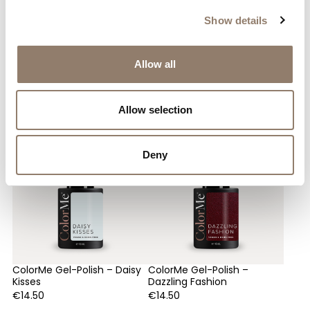
Show details
Allow all
Sie mögen vielleicht auch
Allow selection
Deny
ColorMe Gel-Polish – Daisy
ColorMe Gel-Polish –
Kisses
Dazzling Fashion
€
14.50
€
14.50