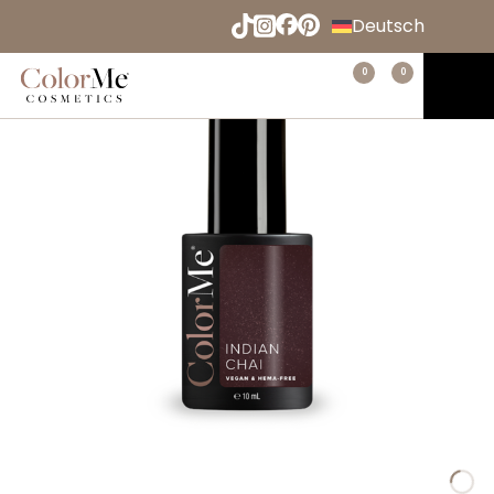
Naar
Deutsch
hoofdinhoud
English
Menu
0
0
Home
Español
Français