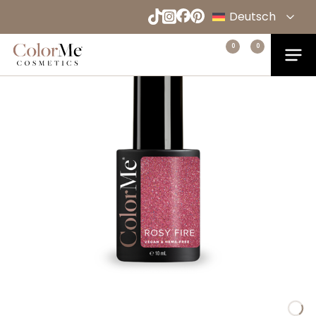
Naar
Deutsch
hoofdinhoud
English
Menu
0
0
Home
Español
Français