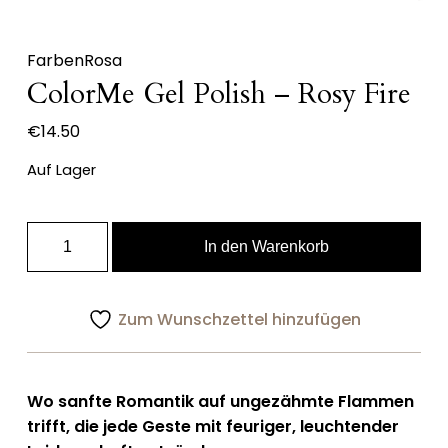
Farben
Rosa
ColorMe Gel Polish – Rosy Fire
€
14.50
Auf Lager
ColorMe
In den Warenkorb
Gel
Polish
-
Zum Wunschzettel hinzufügen
Rosy
Fire
Menge
Wo sanfte Romantik auf ungezähmte Flammen
trifft, die jede Geste mit feuriger, leuchtender