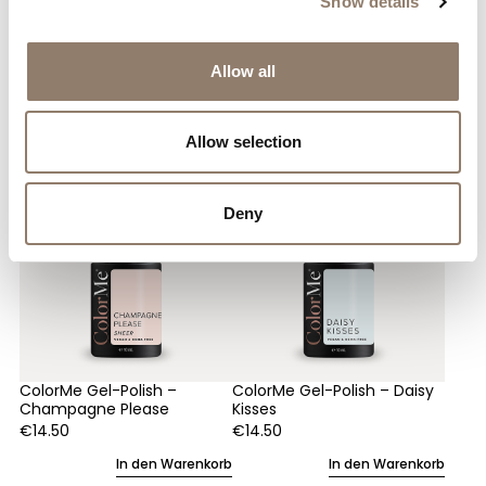
Show details
Allow all
Sie mögen vielleicht auch
Allow selection
Deny
ColorMe Gel-Polish –
ColorMe Gel-Polish – Daisy
Champagne Please
Kisses
€
14.50
€
14.50
In den Warenkorb
In den Warenkorb