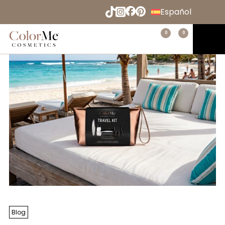
Naar
Home
»
Listo para las vacaciones en un abrir y cerrar
Español
de ojos con el nuevo kit de viaje ColorMe
hoofdinhoud
English
Menu
0
0
Home
Deutsch
Français
Blog