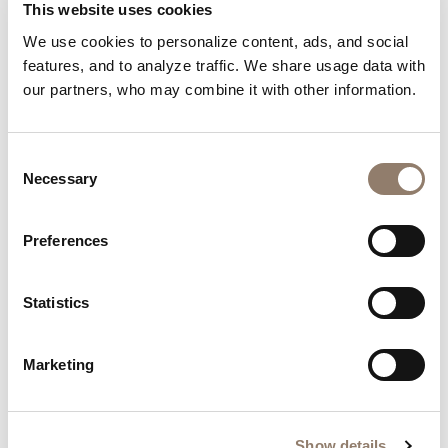
mantenerlas nutridas y cuidadas.
This website uses cookies
We use cookies to personalize content, ads, and social
4. Adapta tus uñas a tu estilo
features, and to analyze traffic. We share usage data with
our partners, who may combine it with other information.
¿Coral tropical? ¿Nude urbano chic? ¿Pasteles junto
a la piscina? Elige un tono de esmalte de gel que
Consent
refleje tu destino y tu estado de ánimo.
Necessary
Selection
5. Deja que tus uñas respiren
Preferences
Enjuaga rápidamente tus uñas con agua fresca
después de bañarte en el mar o en la piscina. Esto
Statistics
ayuda a eliminar la sal y el cloro, manteniendo tu
manicura fresca y tus uñas sanas mientras disfrutas
Marketing
del sol.
Show details